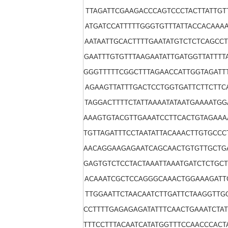
TTAGATTCGAAGACCCAGTCCCTACTTATTGT
ATGATCCATTTTTGGGTGTTTATTACCACAAA
AATAATTGCACTTTTGAATATGTCTCTCAGCC
GAATTTGTGTTTAAGAATATTGATGGTTATTTT
GGGTTTTTCGGCTTTAGAACCATTGGTAGATT
AGAAGTTATTTGACTCCTGGTGATTCTTCTTC
TAGGACTTTTCTATTAAAATATAATGAAAATG
AAAGTGTACGTTGAAATCCTTCACTGTAGAAA
TGTTAGATTTCCTAATATTACAAACTTGTGCC
AACAGGAAGAGAATCAGCAACTGTGTTGCTGA
GAGTGTCTCCTACTAAATTAAATGATCTCTGC
ACAAATCGCTCCAGGGCAAACTGGAAAGATTG
TTGGAATTCTAACAATCTTGATTCTAAGGTTG
CCTTTTGAGAGAGATATTTCAACTGAAATCTA
TTTCCTTTACAATCATATGGTTTCCAACCCAC