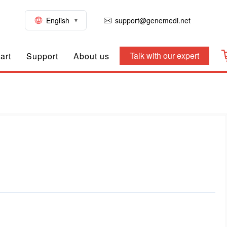
English
support@genemedi.net
Talk with our expert
art
Support
About us