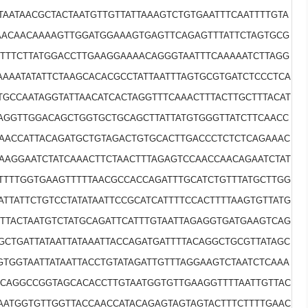
TAATAACGCTACTAATGTTGTTATTAAAGTCTGTGAATTTCAATTTTGTA
AACAACAAAAGTTGGATGGAAAGTGAGTTCAGAGTTTATTCTAGTGCG
TTTTCTTATGGACCTTGAAGGAAAACAGGGTAATTTCAAAAATCTTAGG
AAAATATATTCTAAGCACACGCCTATTAATTTAGTGCGTGATCTCCCTCA
TGCCAATAGGTATTAACATCACTAGGTTTCAAACTTTACTTGCTTTACAT
AGGTTGGACAGCTGGTGCTGCAGCTTATTATGTGGGTTATCTTCAACC
GAACCATTACAGATGCTGTAGACTGTGCACTTGACCCTCTCTCAGAAAC
AAGGAATCTATCAAACTTCTAACTTTAGAGTCCAACCAACAGAATCTAT
CTTTTGGTGAAGTTTTTAACGCCACCAGATTTGCATCTGTTTATGCTTGG
TTATTCTGTCCTATATAATTCCGCATCATTTTCCACTTTTAAGTGTTATG
TTTACTAATGTCTATGCAGATTCATTTGTAATTAGAGGTGATGAAGTCAG
CTGATTATAATTATAAATTACCAGATGATTTTACAGGCTGCGTTATAGC
GTGGTAATTATAATTACCTGTATAGATTGTTTAGGAAGTCTAATCTCAAA
TCAGGCCGGTAGCACACCTTGTAATGGTGTTGAAGGTTTTAATTGTTAC
TAATGGTGTTGGTTACCAACCATACAGAGTAGTAGTACTTTCTTTTGAAC