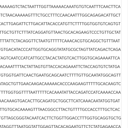
AAAAAGTCTACTAATTTGGTTAAAAACAAATGTGTCAATTTCAACTTCA
TCTAACAAAAAGTTTCTGCCTTTCCAACAATTTGGCAGAGACATTGCT
ACTTGAGATTCTTGACATTACACCATGTTCTTTTGGTGGTGTCAGTGT
TTGCTGTTCTTTATCAGGATGTTAACTGCACAGAAGTCCCTGTTGCTAT
TTTATTCTACAGGTTCTAATGTTTTTCAAACACGTGCAGGCTGTTTAAT
GTGACATACCCATTGGTGCAGGTATATGCGCTAGTTATCAGACTCAGA
AGTCAATCCATCATTGCCTACACTATGTCACTTGGTGCAGAAAATTCA
CACAAATTTTACTATTAGTGTTACCACAGAAATTCTACCAGTGTCTATGA
TGTGGTGATTCAACTGAATGCAGCAATCTTTTGTTGCAATATGGCAGTT
ATAGCTGTTGAACAAGACAAAAACACCCAAGAAGTTTTTGCACAAGTC
TTTTGGTGGTTTTAATTTTTCACAAATATTACCAGATCCATCAAAACCAA
AACAAAGTGACACTTGCAGATGCTGGCTTCATCAAACAATATGGTGAT
TTGTGCACAAAAGTTTAACGGCCTTACTGTTTTGCCACCTTTGCTCAC
TGTTAGCGGGTACAATCACTTCTGGTTGGACCTTTGGTGCAGGTGCTG
TATAGGTTTAATGGTATTGGAGTTACACAGAATGTTCTCTATGAGAACCA