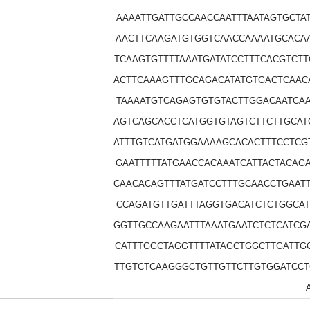
AAAATTGATTGCCAACCAATTTAATAGTGCTA
AACTTCAAGATGTGGTCAACCAAAATGCACAA
TCAAGTGTTTTAAATGATATCCTTTCACGTCT
ACTTCAAAGTTTGCAGACATATGTGACTCAAC
TAAAATGTCAGAGTGTGTACTTGGACAATCAA
AGTCAGCACCTCATGGTGTAGTCTTCTTGCAT
ATTTGTCATGATGGAAAAGCACACTTTCCTCG
GAATTTTTATGAACCACAAATCATTACTACAG
CAACACAGTTTATGATCCTTTGCAACCTGAAT
CCAGATGTTGATTTAGGTGACATCTCTGGCAT
GGTTGCCAAGAATTTAAATGAATCTCTCATCG
CATTTGGCTAGGTTTTATAGCTGGCTTGATTG
TTGTCTCAAGGGCTGTTGTTCTTGTGGATCC