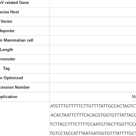
oV related Gene
ecies Host
Vector
Reporter
 in Mammalian cell
Length
romoter
Tag
n Optimized
cession Number
plication
Ma
ATGTTTGTTTTTCTTGTTTTATTGCCACTAGT
ACACTAATTCTTTCACACGTGGTGTTTATTAC
TCTTACCTTTCTTTTCCAATGTTACTTGGTTC
TGTCCTACCATTTAATGATGGTGTTTATTTTG