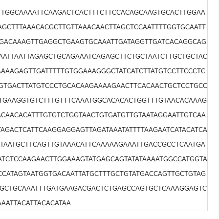
TTGGCAAAATTCAAGACTCACTTTCTTCCACAGCAAGTGCACTTGGAA
GCTTTAAACACGCTTGTTAAACAACTTAGCTCCAATTTTGGTGCAATT
TGACAAAGTTGAGGCTGAAGTGCAAATTGATAGGTTGATCACAGGCAG
AATTAATTAGAGCTGCAGAAATCAGAGCTTCTGCTAATCTTGCTGCTAC
AAAGAGTTGATTTTTGTGGAAAGGGCTATCATCTTATGTCCTTCCCTC
GTGACTTATGTCCCTGCACAAGAAAAGAACTTCACAACTGCTCCTGCC
TGAAGGTGTCTTTGTTTCAAATGGCACACACTGGTTTGTAACACAAAG
ACAACACATTTGTGTCTGGTAACTGTGATGTTGTAATAGGAATTGTCAA
TAGACTCATTCAAGGAGGAGTTAGATAAATATTTTAAGAATCATACATCA
TAATGCTTCAGTTGTAAACATTCAAAAAGAAATTGACCGCCTCAATGA
ATCTCCAAGAACTTGGAAAGTATGAGCAGTATATAAAATGGCCATGGTA
CCATAGTAATGGTGACAATTATGCTTTGCTGTATGACCAGTTGCTGTAG
TGCTGCAAATTTGATGAAGACGACTCTGAGCCAGTGCTCAAAGGAGTC
AAATTACATTACACATAA