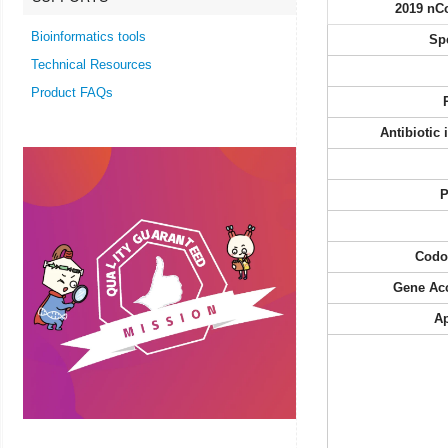
2019 nC
Bioinformatics tools
Sp
Technical Resources
Product FAQs
Antibiotic
P
Codo
Gene Ac
Ap