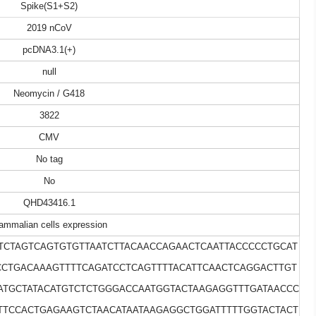
Spike(S1+S2)
2019 nCoV
pcDNA3.1(+)
null
Neomycin / G418
3822
CMV
No tag
No
QHD43416.1
mmalian cells expression
CTCTAGTCAGTGTGTTAATCTTACAACCAGAACTCAATTACCCCCTGCAT
CCTGACAAAGTTTTCAGATCCTCAGTTTTACATTCAACTCAGGACTTGT
CATGCTATACATGTCTCTGGGACCAATGGTACTAAGAGGTTTGATAACCC
CTTCCACTGAGAAGTCTAACATAATAAGAGGCTGGATTTTTGGTACTACT