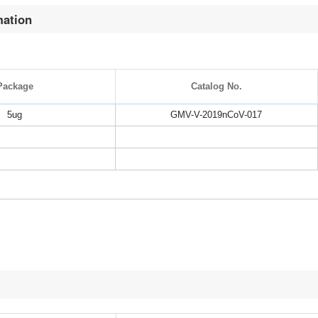
mation
Package
Catalog No.
5ug
GMV-V-2019nCoV-017