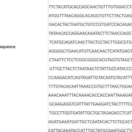
TTCTACATGCACCAGCAACTGTTTGTGGACCT
ATGGTTTAACAGGCACAGGTGTTCTTACTGAG
GACACTACTGATGCTGTCCGTGATCCACAGAC
TATAACACCAGGAACAAATACTTCTAACCAGG
TCATGCAGATCAACTTACTCCTACTTGGCGTG
equence
AGGGGCTGAACATGTCAACAACTCATATGAGT
CTAATTCTCCTCGGCGGGCACGTAGTGTAGCT
GTTGCTTACTCTAATAACTCTATTGCCATACC
CCAAGACATCAGTAGATTGTACAATGTACATT
TTTGTACACAATTAAACCGTGCTTTAACTGGA
AAACAAATTTACAAAACACCACCAATTAAAGA
GCAAGAGGTCATTTATTGAAGATCTACTTTTC
TGCCTTGGTGATATTGCTGCTAGAGACCTCAT
AGATGAAATGATTGCTCAATACACTTCTGCAC
CATTACAAATACCATTTGCTATGCAAATGGCT